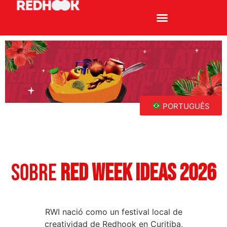
PROJETOS ESPECIAIS
PORTUGUÊS
SOBRE
RED WEEK IDEAS 2026
RWI nació como un festival local de
creatividad de Redhook en Curitiba,