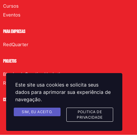
Cursos
Eventos
PARA EMPRESAS
RedQuarter
PROJETOS
Bluehook Creative Hackathon
Red2GO
Este site usa cookies e solicita seus
dados para aprimorar sua experiência de
navegação.
CONTATO
SIM, EU ACEITO.
POLITICA DE
PRIVACIDADE