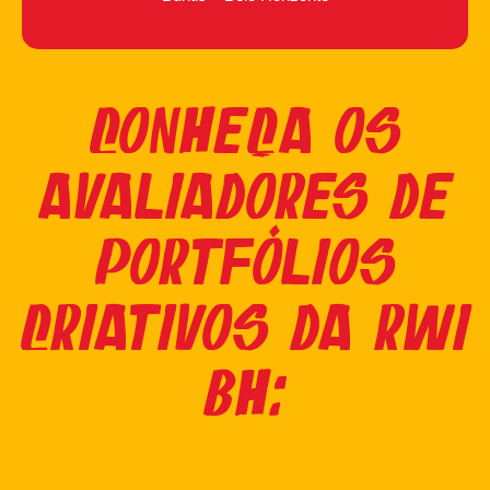
Conheça os
avaliadores de
portfólios
criativos da RWI
BH: