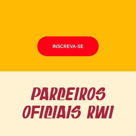
INSCREVA-SE
parceiros
oficiais rwi